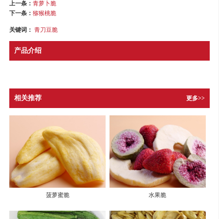
上一条：
青萝卜脆
下一条：
猕猴桃脆
关键词：
青刀豆脆
产品介绍
相关推荐
更多>>
菠萝蜜脆
水果脆