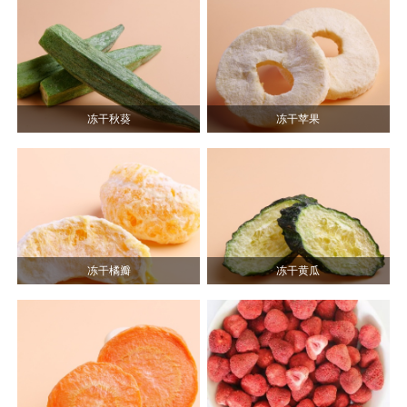
冻干秋葵
冻干苹果
冻干橘瓣
冻干黄瓜