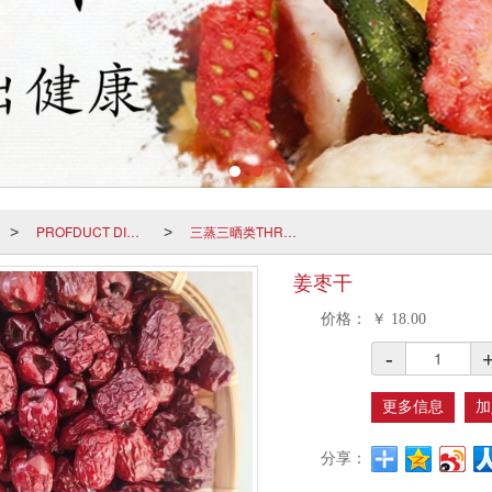
PROFDUCT DISPLAY
三蒸三晒类THREE STEAMING AND THREE DRYING
>
>
姜枣干
价格：
￥
18.00
-
更多信息
加
分享：