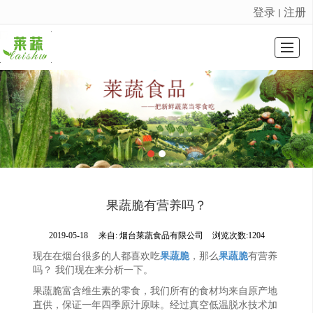
登录
注册
丨
很遗憾，因您的浏览器版本过低导致无法获得最佳浏览体验，推荐下载安装谷歌浏览器！
HOME PAGE
COMPANY PROFILE
PROFDUCT DISPLAY
公司动态
EQUIPMENT DISPLAY
INTRO VIDEO
图库展示
CONTACT US
果蔬脆有营养吗？
2019-05-18
来自:
烟台莱蔬食品有限公司
浏览次数:1204
现在在烟台很多的人都喜欢吃
果蔬脆
，那么
果蔬脆
有营养
吗？ 我们现在来分析一下。
果蔬脆富含维生素的零食，我们所有的食材均来自原产地
直供，保证一年四季原汁原味。经过真空低温脱水技术加